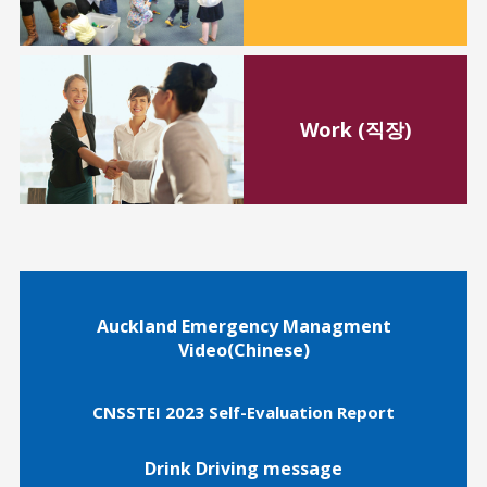
Work (직장)
Auckland Emergency Managment
Video(Chinese)
CNSSTEI 2023 Self-Evaluation Report
Drink Driving message