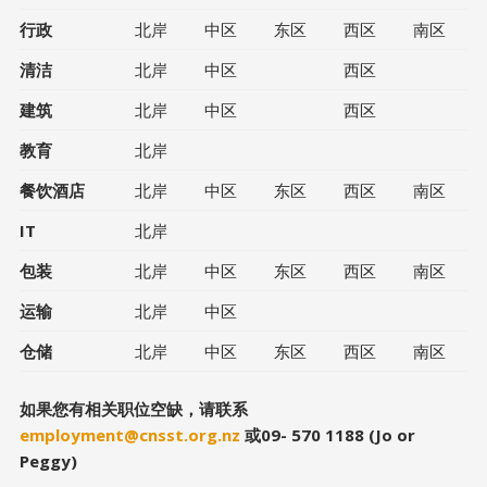
行政
北岸
中区
东区
西区
南区
清洁
北岸
中区
西区
建筑
北岸
中区
西区
教育
北岸
餐饮酒店
北岸
中区
东区
西区
南区
IT
北岸
包装
北岸
中区
东区
西区
南区
运输
北岸
中区
仓储
北岸
中区
东区
西区
南区
如果您有相关职位空缺，请联系
employment@cnsst.org.nz
或09- 570 1188 (Jo or
Peggy)