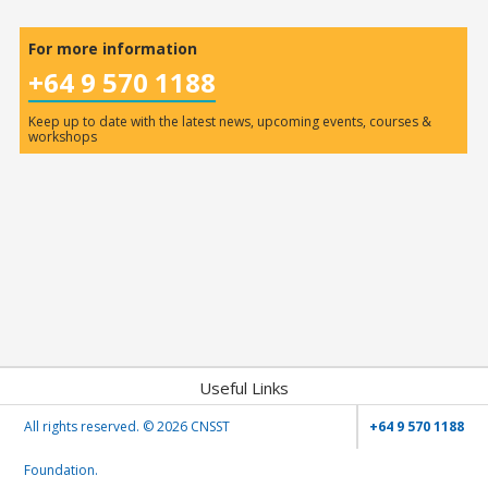
For more information
+64 9 570 1188
Keep up to date with the latest news, upcoming events, courses &
workshops
Useful Links
All rights reserved. ©
2026 CNSST
+64 9 570 1188
Foundation.