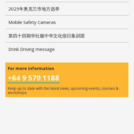
2025年奥克兰市地方选举
Mobile Safety Cameras
第四十四期华社服中华文化假日集训团
Drink Driving message
For more information
+64 9 570 1188
Keep up to date with the latest news, upcoming events, courses &
workshops