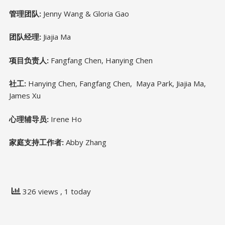
管理团队:
Jenny Wang & Gloria Gao
团队经理:
Jiajia Ma
项目负责人:
Fangfang Chen, Hanying Chen
社工:
Hanying Chen, Fangfang Chen, Maya Park, Jiajia Ma,
James Xu
心理辅导员:
Irene Ho
家庭支持工作者:
Abby Zhang
326 views
, 1 today