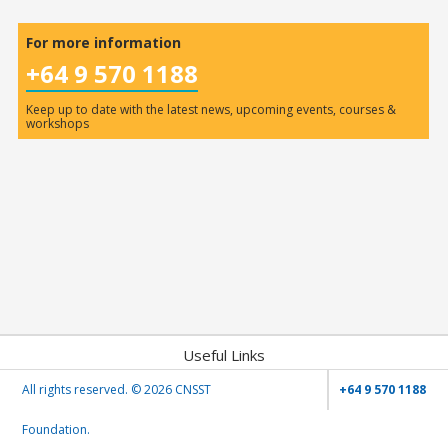
For more information
+64 9 570 1188
Keep up to date with the latest news, upcoming events, courses &
workshops
Useful Links
All rights reserved. ©
2026 CNSST
+64 9 570 1188
Foundation.