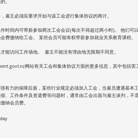
法的。
会，雇主必须应要求开始与该工会进行集体协议的商讨。
作时间内可带薪参加两次工会会议(每次不得超过两小时)。 他们可
会费缴纳给工会。 某些会员可能有权带薪参加就业关系教育课程。
意才能访问工作场地。 雇主不能没有理由地无限期不同意。
oyment.govt.nz网站有关工会和集体协议方面的更多信息，其中包
兰雇员强有力的保障后盾，某些行业规定必须加入工会，当雇员遭遇基本
病假、工作条件及资遣费等问题时，通常由工会出面与雇主谈判，不
须缴纳会员费。
oday