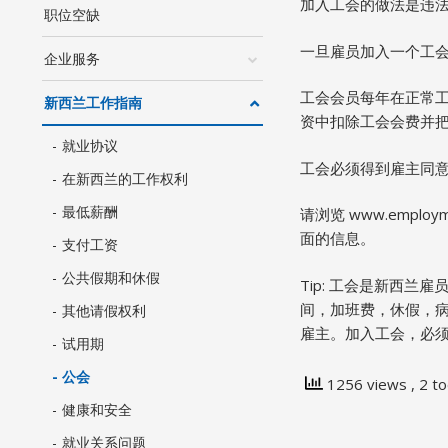
加入工会的做法是违
职位空缺
一旦雇员加入一个工
企业服务
工会会员每年在正常工
新西兰工作指南
资中扣除工会会费并把
就业协议
工会必须得到雇主同
在新西兰的工作权利
最低薪酬
请浏览 www.empl
面的信息。
支付工资
公共假期和休假
Tip: 工会是新西
间，加班费，休假，
其他请假权利
雇主。加入工会，必
试用期
公会
1256 views
, 2 t
健康和安全
就业关系问题